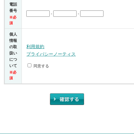
電話
番号
-
-
※必
須
個人
情報
利用規約
の取
扱い
プライバシーノーティス
につ
いて
同意する
※必
須