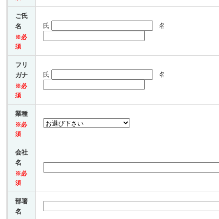
ご氏
氏
名
名
※必
須
フリ
氏
名
ガナ
※必
須
業種
※必
須
会社
名
※必
須
部署
名