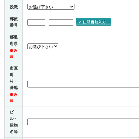
役職
郵便
-
番号
都道
府県
※必
須
市区
町
村・
番地
※必
須
ビ
ル・
建物
名等